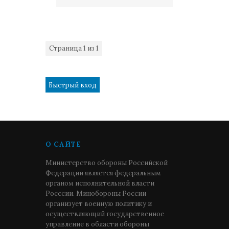
Страница
1
из
1
1
О САЙТЕ
Министерство обороны Российской
Федерации является федеральным
органом исполнительной власти
Росссии. Минобороны России
организует военную политику и
осуществляющий государственное
управление в области обороны