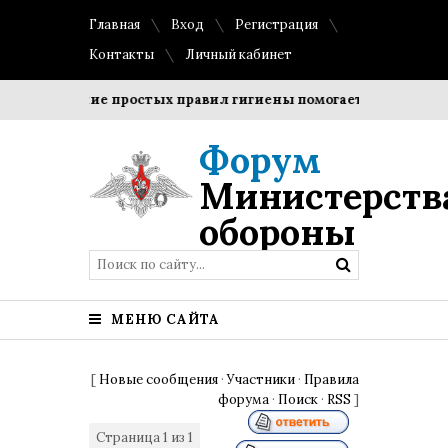
Главная
Вход
Регистрация
Контакты
Личный кабинет
Соблюдение простых правил гигиены помогает сохранить пр
Форум
Министерств
обороны
МЕНЮ САЙТА
[
Новые сообщения
·
Участники
·
Правила
форума
·
Поиск
·
RSS
]
Страница
1
из
1