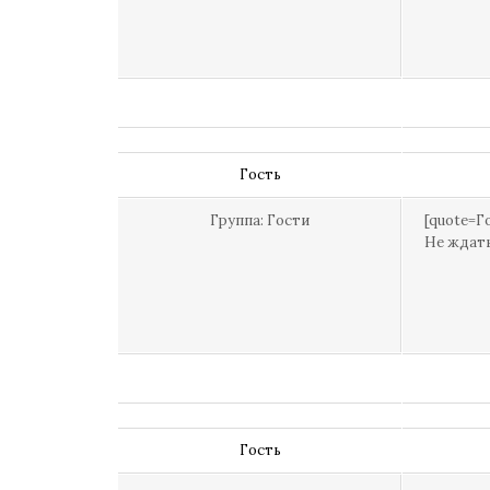
Гость
Группа: Гости
[quote=Г
Не ждать
Гость