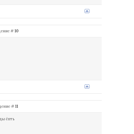
бщение #
10
бщение #
11
оды ёпть