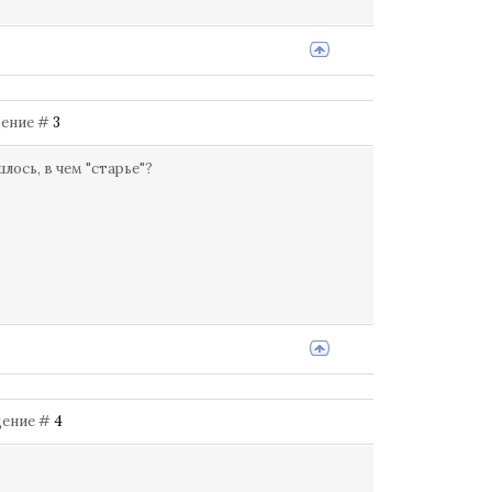
бщение #
3
лось, в чем "старье"?
бщение #
4