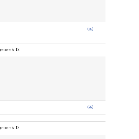
бщение #
12
бщение #
13