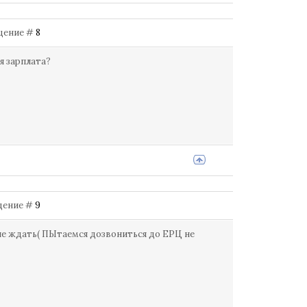
бщение #
8
я зарплата?
бщение #
9
 не ждать( ПЫтаемся дозвониться до ЕРЦ не