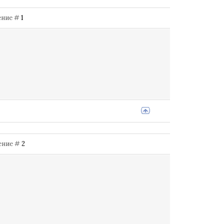
щение #
1
щение #
2