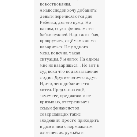
повествования.
А напоследок хочу добавить:
деньги перечисляются для
Ребёнка, для его нужд. Но
нашим, ссука, финикам эти
бабки нужней. Надо ж их, бля,
прокрутить, ещё там как-то
навариться. Не у одного
меня, конечно, такая
ситуация. У многих. На одном
мне не наваришься… Но вот в
суд пока что подал заявление
я один. Другие чего-то ждут.
И, это, чего добавить-то
хотел. Предлагаю ещё,
заметьте, предлагаю, а не
призываю, отстреливать
семьи финансистов,
совершающих такие
злодеяния. Просто приходить
в дом к ним с нормальным
охотничьим ружьём и