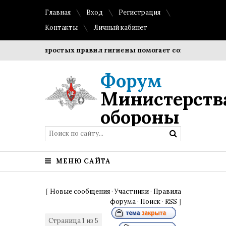
Главная
Вход
Регистрация
Контакты
Личный кабинет
ение простых правил гигиены помогает сохранить прозрачн
Форум
Министерств
обороны
МЕНЮ САЙТА
[
Новые сообщения
·
Участники
·
Правила
форума
·
Поиск
·
RSS
]
Страница
1
из
5