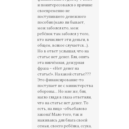
и поинтересовался о причине
своевременно не
поступившего денежного
пособия (мало ли бывает,
мож заболел кто, мож
ребёнок там заболел у того,
кто начисляет эти деньги, в
общем, всякое случается…).
Но в ответ услышал, что на
статье нет денег. Бля, опять
эта никчёмная, дежурная
фраза – «Нет денег на
статье!». На какой статье???
Это финансирование-то
поступает не с министерства
обороны… Но мне же, бля,
нагло глядя в глаза ответили,
что на статье нет денег. То
есть, на лицо -объебалово
закона! Мало того, так и
наживаясь для блага своей
семьи, своего ребёнка, ссука,