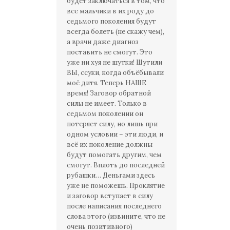
будет заключаться в том, что
все мальчики в их роду до
седьмого поколения будут
всегда болеть (не скажу чем),
а врачи даже диагноз
поставить не смогут. Это
уже ни хуя не шутки! Шутили
ВЫ, ссуки, когда объёбывали
моё дитя. Теперь НАШЕ
время! Заговор обратной
силы не имеет. Только в
седьмом поколении он
потеряет силу, но лишь при
одном условии – эти люди, и
всё их поколение должны
будут помогать другим, чем
смогут. Вплоть до последней
рубашки… Деньгами здесь
уже не поможешь. Проклятие
и заговор вступает в силу
после написания последнего
слова этого (извините, что не
очень позитивного)