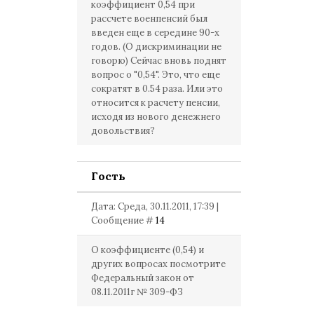
коэффициент 0,54 при
рассчете военпенсий был
введен еще в середине 90-х
годов. (О дискриминации не
говорю) Сейчас вновь поднят
вопрос о "0,54". Это, что еще
сократят в 0.54 раза. Или это
относится к расчету пенсии,
исходя из нового денежнего
довольствия?
Гость
Дата: Среда, 30.11.2011, 17:39 |
Сообщение #
14
О коэффициенте (0,54) и
других вопросах посмотрите
Федеральный закон от
08.11.2011г № 309-ФЗ