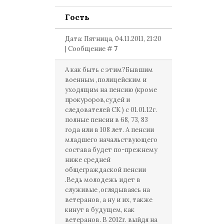
Гость
Дата: Пятница, 04.11.2011, 21:20
| Сообщение #
7
А как быть с этим?Бывшим
военным ,полицейским и
уходящим на пенсию (кроме
прокуроров,судей и
следователей СК ) с 01.01.12г.
полные пенсии в 68, 73, 83
года или в 108 лет. А пенсии
младшего начальствующего
состава будет по-прежнему
ниже средней
общеграждаской пенсии
.Ведь молодежь идет в
служивые ,оглядываясь на
ветеранов, а ну и их, также
кинут в будущем, как
ветеранов. В 2012г. выйдя на