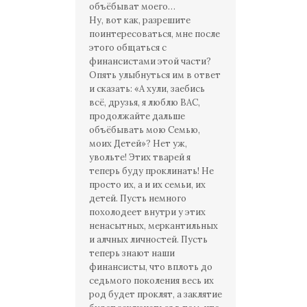
объёбыват моего…
Ну, вот как, разрешите
поинтересоваться, мне после
этого общаться с
финансистами этой части?
Опять улыбнуться им в ответ
и сказать: «А хули, заебись
всё, друзья, я люблю ВАС,
продолжайте дальше
объёбывать мою Семью,
моих Детей»? Нет уж,
увольте! Этих тварей я
теперь буду проклинать! Не
просто их, а и их семьи, их
детей. Пусть немного
похолодеет внутри у этих
ненасытных, меркантильных
и алчных личностей. Пусть
теперь знают наши
финансисты, что вплоть до
седьмого поколения весь их
род будет проклят, а заклятие