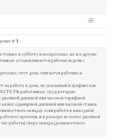
бщение #
3
только в субботу и воскресенье, но и в другие
тникам устанавливается рабочая неделя с
ресенье, этот день считается рабочим и
 на работу в день, не указанный в графике как
 153 ТК РФ работникам, труд которых
ее двойной дневной или часовой тарифной
не менее одинарной дневной или часовой ставки
должностного оклада), если работа в выходной
рабочего времени, и в размере не менее двойной
и час работы) сверх оклада (должностного
.