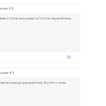
бщение #
1
ию 2 суток выходных за 3 суток переработки.
общение #
2
ии по поводу переработки. Все кто с этим