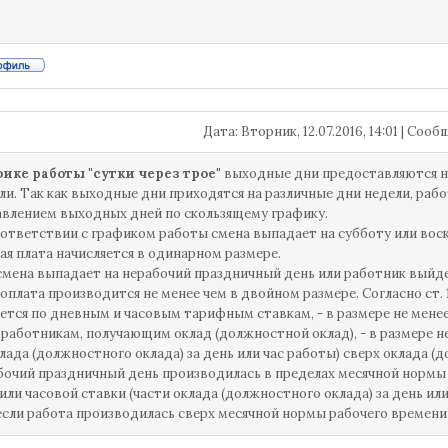
Дата: Вторник, 12.07.2016, 14:01 | Соо
ике работы "сутки через трое"
выходные дни предоставляются не 
ли. Так как выходные дни приходятся на различные дни недели, рабо
влением выходных дней по скользящему графику.
оответствии с графиком работы смена выпадает на субботу или воск
ая плата начисляется в одинарном размере.
смена выпадает на нерабочий праздничный день или работник выйдет
 оплата производится не менее чем в двойном размере. Согласно ст.
ется по дневным и часовым тарифным ставкам, - в размере не мен
а работникам, получающим оклад (должностной оклад), - в размере 
клада (должностного оклада) за день или час работы) сверх оклада (
бочий праздничный день производилась в пределах месячной нормы 
или часовой ставки (части оклада (должностного оклада) за день ил
 если работа производилась сверх месячной нормы рабочего времени