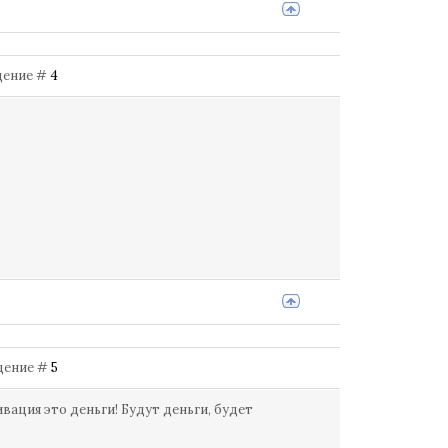
бщение #
4
бщение #
5
ация это деньги! Будут деньги, будет