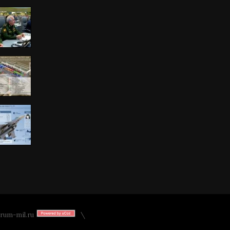
rum-mil.ru