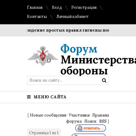
Главная
Вход
Регистрация
Контакты
Личный кабинет
и?
Соблюдение простых правил гигиены помогает сохрани
Форум
Министерств
обороны
МЕНЮ САЙТА
[
Новые сообщения
·
Участники
·
Правила
форума
·
Поиск
·
RSS
]
Страница
1
из
1