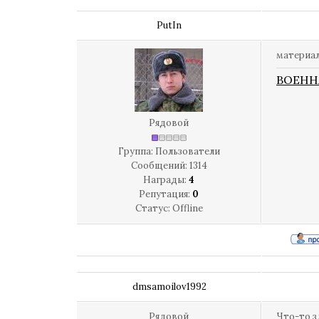
PutIn
материал
ВОЕНН
Рядовой
Группа: Пользователи
Сообщений:
1314
Награды:
4
Репутация:
0
Статус:
Offline
dmsamoilov1992
Рядовой
Что-то з