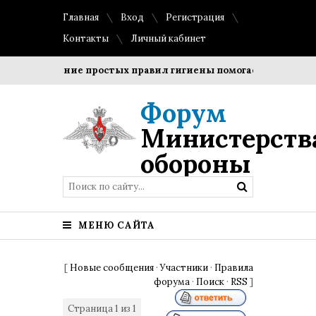
Главная
Вход
Регистрация
Контакты
Личный кабинет
Соблюдение простых правил гигиены помогает сохранить 
Форум
Министерств
обороны
МЕНЮ САЙТА
[
Новые сообщения
·
Участники
·
Правила
форума
·
Поиск
·
RSS
]
Страница
1
из
1