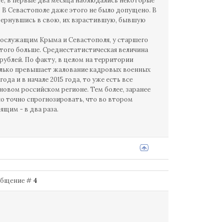
ё, в первые два месяца наблюдались некоторые
 В Севастополе даже этого не было допущено. В
 вернувшись в свою, их взрастившую, бывшую
нослужащим Крыма и Севастополя, у старшего
 того больше. Среднестатистическая величина
ублей. По факту, в целом на территории
колько превышает жалование кадровых военных
ода и в начале 2015 года, то уже есть все
овом российском регионе. Тем более, заранее
о точно спрогнозировать, что во втором
щим - в два раза.
Сообщение #
4