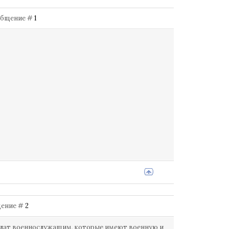
Сообщение #
1
бщение #
2
рплат военнослужащим, которые имеют военную и