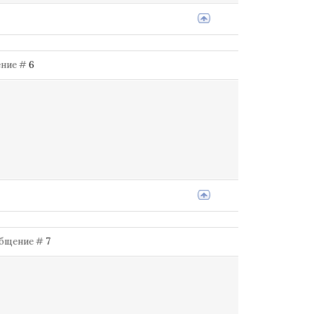
щение #
6
ообщение #
7