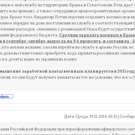
нную к ней службу на территориях Крыма и Севастополя. Речь иде
акту и по призыву, а также сотрудниках правоохранительных орган
уры. Кроме того, Владимир Путин поручил сохранить военнослужащ
енном порядке на день поступления на службу в соответствующий 
ование расходов, связанных с реализацией Указа будет осуществлят
ваний федерального бюджета.
Средняя зарплата военных в Крыму 
а в сентябре-октябре, выросла на 9,4 процента, и составила -3
 кто изъвил желание, смогли перейти на службу в армию России, не по
 довольствии только приобретя, ведь зарплаты российских силовик
 и в десять) выше их украинских коллег.
овышение заработной платы военным планируется в 2015 год
ополя, то они будут получать выплаты на тех же условиях, что и в ос
Дата: Среда, 19.11.2014, 16:31 | Сооб
ания Российской Федерации при переоформлении офицерского сост