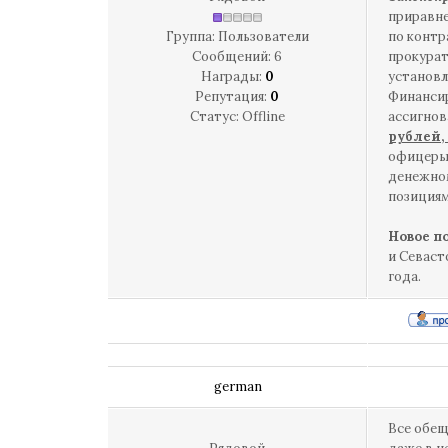
приравне
Группа: Пользователи
по контр
Сообщений:
6
прокурат
Награды:
0
установл
Репутация:
0
Финансир
Статус:
Offline
ассигно
рублей, 
офицеры,
денежном
позициям
Новое п
и Севаст
года.
german
Все обещ