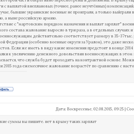
екоторой части оперативно пересмотрены и дополнены. В Крыму ещ
и с выплатой внеплановых (точнее, ранее неучтённых) компенсаций.
учае, бывшие украинские военные не проиграли, а только выйграли
ю, а ныне российскую армию.
тствие с "мартовским порядком назначения и выплат зарплат" воен
ого состава жалование выросло в три раза, а в отдельных случаях и
оеннослужащим действительно соответствует размеру в 35-37тыс. р
ой Федерации (особенно военные округи за Уралом), это даже нес
стов. Если же иметь в виду какие изменения предстоят в конце 2014 г
лки к увеличению денежного довольствия военнослужащих в этом н
евается, что служба будет проходить на контрактной основе. Можн
и 2015 года ежемесячное жалование возрастёт по сравнению с настоя
Дата: Воскресенье, 02.08.2015, 09:25 | 
кие суммы вы пишите. нет в крыму таких зарплат