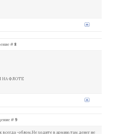
бщение #
8
Л НА ФЛОТЕ
бщение #
9
ак всегда -облом.Не ходите в армию,там денег не