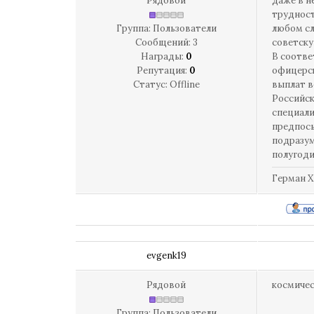
Рядовой
даже в н
трудност
Группа: Пользователи
любом сл
Сообщений:
3
советску
Награды:
0
В соотве
Репутация:
0
офицерск
Статус:
Offline
выплат в
Российск
специали
предпосы
подразум
полугоди
Герман Х
evgenk19
Рядовой
космичес
Группа: Пользователи