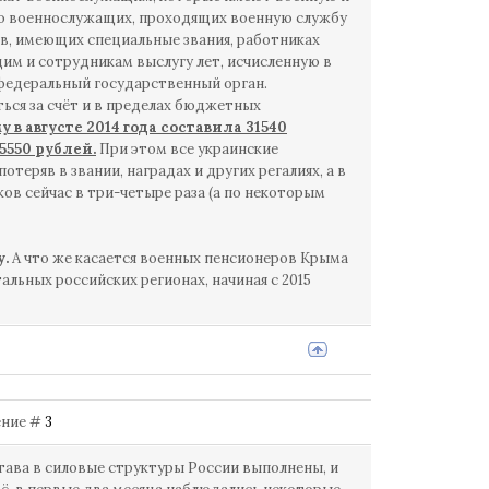
т о военнослужащих, проходящих военную службу
ов, имеющих специальные звания, работниках
им и сотрудникам выслугу лет, исчисленную в
федеральный государственный орган.
ься за счёт и в пределах бюджетных
в августе 2014 года составила 31540
5550 рублей.
При этом все украинские
теряв в звании, наградах и других регалиях, а в
ов сейчас в три-четыре раза (а по некоторым
у.
А что же касается военных пенсионеров Крыма
тальных российских регионах, начиная с 2015
щение #
3
ава в силовые структуры России выполнены, и