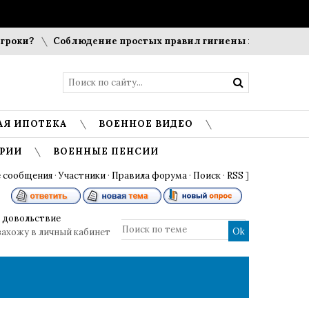
оки?
Соблюдение простых правил гигиены помогает сохра
АЯ ИПОТЕКА
ВОЕННОЕ ВИДЕО
РИИ
ВОЕННЫЕ ПЕНСИИ
 сообщения
·
Участники
·
Правила форума
·
Поиск
·
RSS
]
 довольствие
захожу в личный кабинет