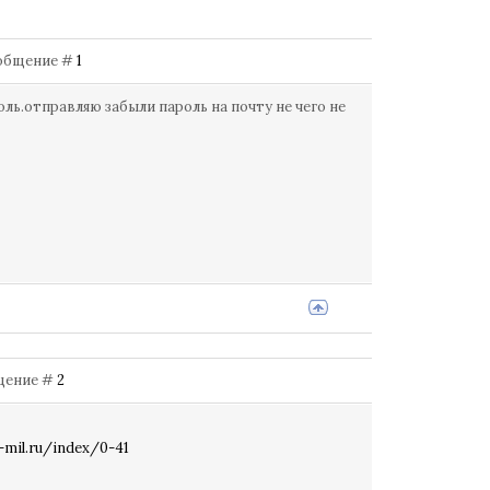
Сообщение #
1
ль.отправляю забыли пароль на почту не чего не
бщение #
2
-mil.ru/index/0-41