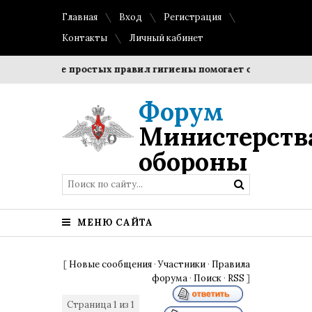
Главная
Вход
Регистрация
Контакты
Личный кабинет
облюдение простых правил гигиены помогает сохранить проз
Форум
Министерств
обороны
МЕНЮ САЙТА
[
Новые сообщения
·
Участники
·
Правила
форума
·
Поиск
·
RSS
]
Страница
1
из
1