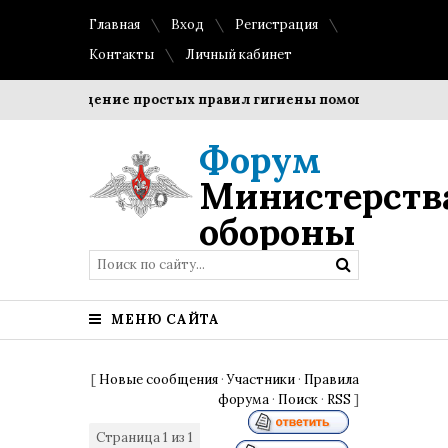
Главная
Вход
Регистрация
Контакты
Личный кабинет
Соблюдение простых правил гигиены помогает сохранить 
Форум
Министерств
обороны
МЕНЮ САЙТА
[
Новые сообщения
·
Участники
·
Правила
форума
·
Поиск
·
RSS
]
Страница
1
из
1