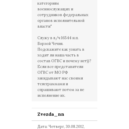
категориям
военнослужащих и
сотрудников федеральных
органов исполнительной
власти"
Служу в в/ч 16544 н.п.
Борзой Чечня.
Подскажите как узнать в
ходит ли наша часть в
состав ОГВС и почему нет))?
Если все представители
ОГВС от МО РФ
закидывают нас своими
телеграммами и
спрашивают потом за не
исполнение их.
Zvezda_nn
Дата: Четверг, 30.08.2012,