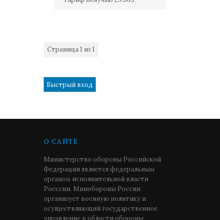
Страница
1
из
1
1
О САЙТЕ
Министерство обороны Российской
Федерации является федеральным
органом исполнительной власти
Росссии. Минобороны России
организует военную политику и
осуществляющий государственное
управление в области обороны