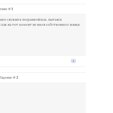
бщение #
1
анее служил в погранвойсках, пытался
к как на тот момент не имел собственного жилья.
ообщение #
2