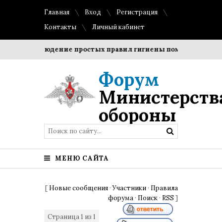
Главная
Вход
Регистрация
Контакты
Личный кабинет
и?
Соблюдение простых правил гигиены помогает сохрани
Форум
Министерств
обороны
МЕНЮ САЙТА
[
Новые сообщения
·
Участники
·
Правила
форума
·
Поиск
·
RSS
]
Страница
1
из
1