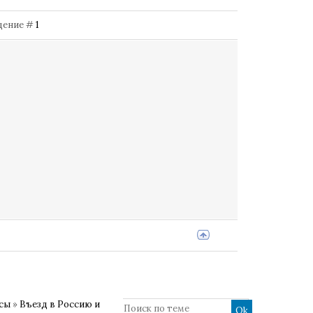
бщение #
1
осы
»
Въезд в Россию и