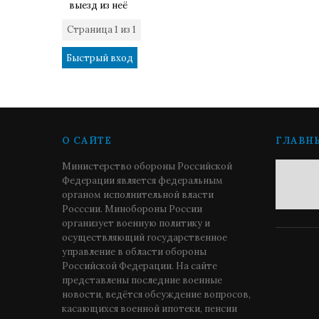
выезд из неё
Страница
1
из
1
1
О САЙТЕ
ГЛАВН
Министерство обороны Российской
Федерации является федеральным
органом исполнительной власти
Росссии. Минобороны России
организует военную политику и
осуществляющий государственное
управление в области обороны
Российской Федерации. На сайте
представлены последние военные
новости, ведётся обсуждение вопросов,
касающихся военной ипотеки, пенсии