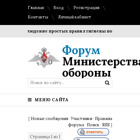
Главная
Вход
Регистрация
Контакты
Личный кабинет
ки?
Соблюдение простых правил гигиены помогает сохран
Форум
Министерств
обороны
МЕНЮ САЙТА
[
Новые сообщения
·
Участники
·
Правила
форума
·
Поиск
·
RSS
]
Страница
1
из
1