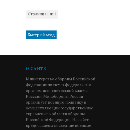
Страница
1
из
1
1
О САЙТЕ
Министерство обороны Российской
Федерации является федеральным
органом исполнительной власти
Росссии. Минобороны России
организует военную политику и
осуществляющий государственное
управление в области обороны
Российской Федерации. На сайте
представлены последние военные