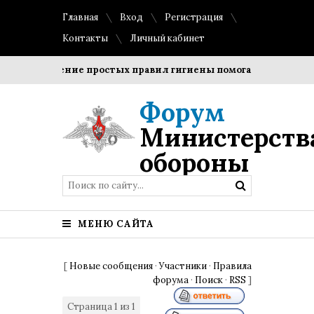
Главная
Вход
Регистрация
Контакты
Личный кабинет
Соблюдение простых правил гигиены помогает сохранить 
Форум
Министерств
обороны
МЕНЮ САЙТА
[
Новые сообщения
·
Участники
·
Правила
форума
·
Поиск
·
RSS
]
Страница
1
из
1