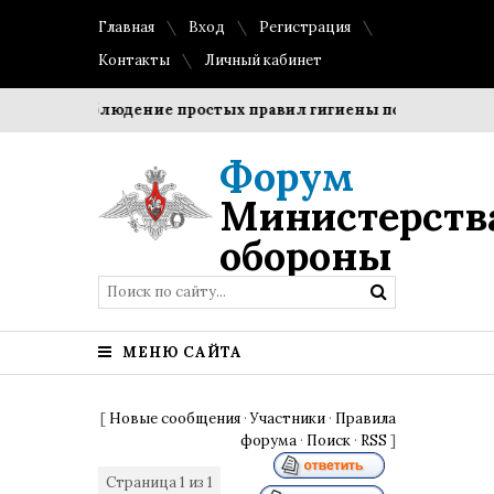
Главная
Вход
Регистрация
Контакты
Личный кабинет
оки?
Соблюдение простых правил гигиены помогает сохран
Форум
Министерств
обороны
МЕНЮ САЙТА
[
Новые сообщения
·
Участники
·
Правила
форума
·
Поиск
·
RSS
]
Страница
1
из
1