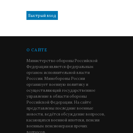
1
О САЙТЕ
Министерство обороны Российской
Федерации является федеральным
органом исполнительной власти
Росссии. Минобороны России
организует военную политику и
осуществляющий государственное
управление в области обороны
Российской Федерации. На сайте
представлены последние военные
новости, ведётся обсуждение вопросов,
касающихся военной ипотеки, пенсии
военным пенсионерами прочих
вопросов.