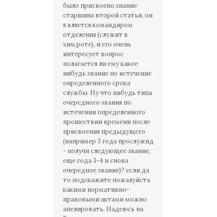
было присвоено знание
старшина второй статьи, он
я вляется командиром
отделения (служит в
хим.роте), и его очень
интересует вопрос
полагается ли ему какое
нибудь звание по истечение
определенного срока
службы. Ну что нибудь типа
очередного звания по
истечении определенного
прошествии времени после
присвоения предыдущего
(например 3 года прослужид
- получи следующее звание,
еще года 3-4 и снова
очередное звание)? если да
то подскажите пожалуйста
какими нормативно-
правовыми актами можно
апелировать. Надеюсь на