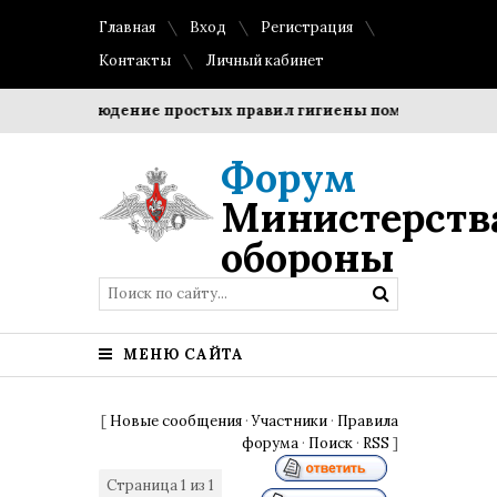
Главная
Вход
Регистрация
Контакты
Личный кабинет
и?
Соблюдение простых правил гигиены помогает сохрани
Форум
Министерств
обороны
МЕНЮ САЙТА
[
Новые сообщения
·
Участники
·
Правила
форума
·
Поиск
·
RSS
]
Страница
1
из
1