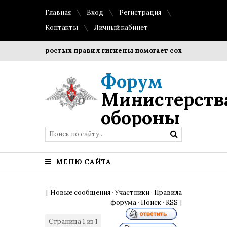
Главная
Вход
Регистрация
Контакты
Личный кабинет
людение простых правил гигиены помогает сохранить прозра
Форум
Министерств
обороны
МЕНЮ САЙТА
[
Новые сообщения
·
Участники
·
Правила
форума
·
Поиск
·
RSS
]
Страница
1
из
1