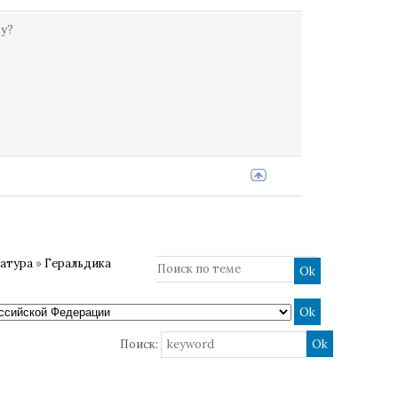
му?
ратура
»
Геральдика
Поиск: