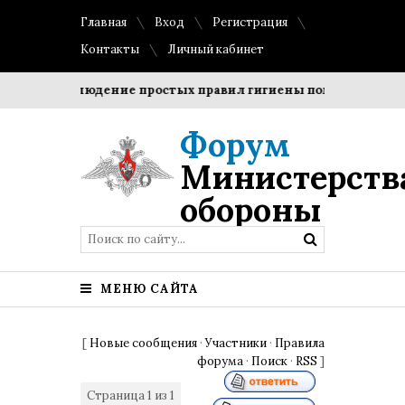
Главная
Вход
Регистрация
Контакты
Личный кабинет
ки?
Соблюдение простых правил гигиены помогает сохран
Форум
Министерств
обороны
МЕНЮ САЙТА
[
Новые сообщения
·
Участники
·
Правила
форума
·
Поиск
·
RSS
]
Страница
1
из
1