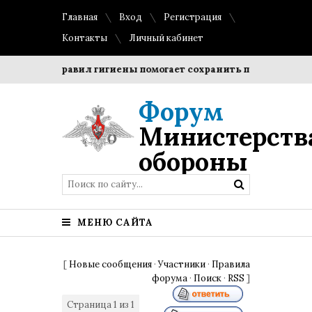
Главная
Вход
Регистрация
Контакты
Личный кабинет
 правил гигиены помогает сохранить прозрачность и форму
Форум
Министерств
обороны
МЕНЮ САЙТА
[
Новые сообщения
·
Участники
·
Правила
форума
·
Поиск
·
RSS
]
Страница
1
из
1