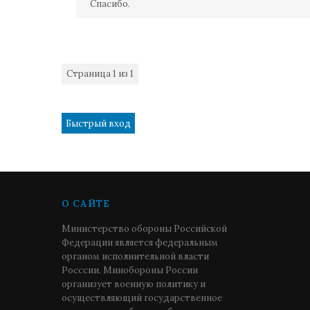
Спасибо.
Страница
1
из
1
1
О САЙТЕ
Министерство обороны Российской
Федерации является федеральным
органом исполнительной власти
Росссии. Минобороны России
организует военную политику и
осуществляющий государственное