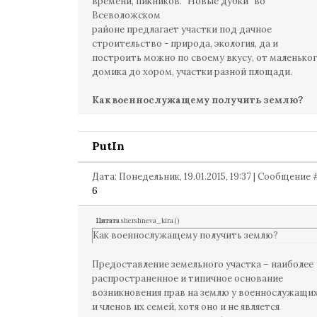
времени, пикников. "Новые дубки" во
Всеволожском
районе предлагает участки под дачное
строительство - природа, экология, да и
построить можно по своему вкусу, от маленько
домика до хором, участки разной площади.
Как военнослужащему получить землю?
PutIn
Дата: Понедельник, 19.01.2015, 19:37 | Сообщение 
6
Цитата
shershneva_kira
(
)
Как военнослужащему получить землю?
Предоставление земельного участка – наиболее
распространенное и типичное основание
возникновения прав на землю у военнослужащи
и членов их семей, хотя оно и не является