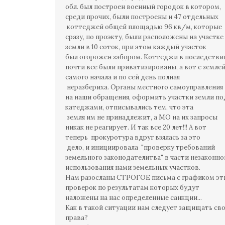
обл. был построен военный городок в котором,
среди прочих, были построены и 47 отдельных
коттеджей общей площадью 96 кв/м, которые
сразу, по проэкту, были расположены на участке
земли в 10 соток, при этом каждый участок
был огорожен забором. Коттеджи в последстви
почти все были приватизированы, а вот с землей
самого начала и по сей день полная
неразбериха. Органы местного самоуправления
на наши обращения, оформить участки земли по
катеджами, отписывались тем, что эта
земля им не принадлежит, а МО на их запросы
никак не реагирует. И так все 20 лет!!! А вот
теперь прокуротура вдруг взялась за это
дело, и инициировала "проверку требований
земельного законодателитва" в части незаконно
использования нами земельных участков.
Нам разосланы СТРОГОЕ письма с графиком эт
проверок по результатам которых будут
наложены на нас определенные санкции...
Как в такой ситуации нам следует защищать св
права?