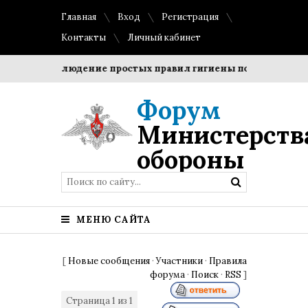
Главная
Вход
Регистрация
Контакты
Личный кабинет
оки?
Соблюдение простых правил гигиены помогает сохран
Форум
Министерств
обороны
МЕНЮ САЙТА
[
Новые сообщения
·
Участники
·
Правила
форума
·
Поиск
·
RSS
]
Страница
1
из
1