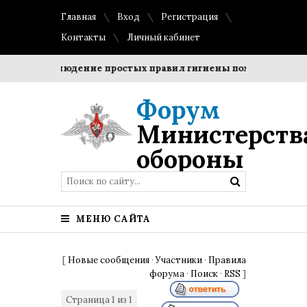
Главная
Вход
Регистрация
Контакты
Личный кабинет
ки?
Соблюдение простых правил гигиены помогает сохрани
Форум
Министерств
обороны
МЕНЮ САЙТА
[
Новые сообщения
·
Участники
·
Правила
форума
·
Поиск
·
RSS
]
Страница
1
из
1