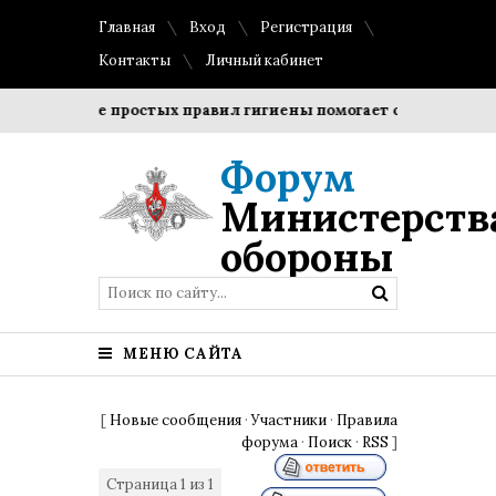
Главная
Вход
Регистрация
Контакты
Личный кабинет
Соблюдение простых правил гигиены помогает сохранить про
Форум
Министерств
обороны
МЕНЮ САЙТА
[
Новые сообщения
·
Участники
·
Правила
форума
·
Поиск
·
RSS
]
Страница
1
из
1