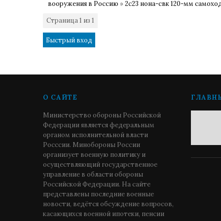
вооружения в Россию
»
2с23 нона-свк 120-мм самохо
Страница
1
из
1
1
О САЙТЕ
ГЛАВН
Министерство обороны Российской
Федерации является федеральным
органом исполнительной власти
Росссии. Минобороны России
организует военную политику и
осуществляющий государственное
управление в области обороны
Российской Федерации. На сайте
представлены последние военные
новости, ведётся обсуждение вопросов,
касающихся военной ипотеки, пенсии