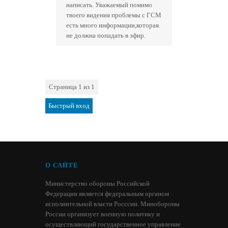
написать. Уважаемый помимо
твоего видения проблемы с ГСМ
есть много информации,которая
не должна попадать в эфир.
Страница
1
из
1
1
О САЙТЕ
Министерство обороны Российской
Федерации является федеральным органом
исполнительной власти Росссии. Минобороны
России организует военную политику и
осуществляющий государственное управление