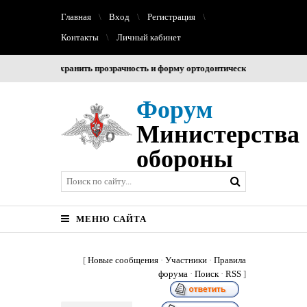
Главная
Вход
Регистрация
Контакты
Личный кабинет
омогает сохранить прозрачность и форму ортодонтических капп на весь пе
Форум
Министерства
обороны
МЕНЮ САЙТА
[
Новые сообщения
·
Участники
·
Правила
форума
·
Поиск
·
RSS
]