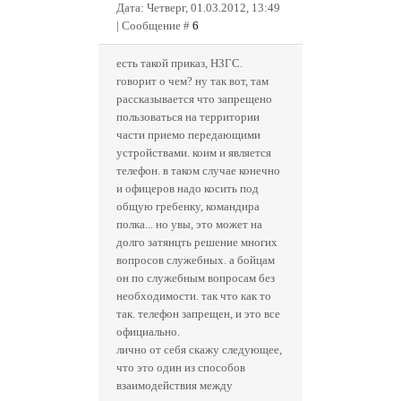
Дата: Четверг, 01.03.2012, 13:49
| Сообщение #
6
есть такой приказ, НЗГС.
говорит о чем? ну так вот, там
рассказывается что запрещено
пользоваться на территории
части приемо передающими
устройствами. коим и является
телефон. в таком случае конечно
и офицеров надо косить под
общую гребенку, командира
полка... но увы, это может на
долго затянцть решение многих
вопросов служебных. а бойцам
он по служебным вопросам без
необходимости. так что как то
так. телефон запрещен, и это все
официально.
лично от себя скажу следующее,
что это один из способов
взаимодействия между