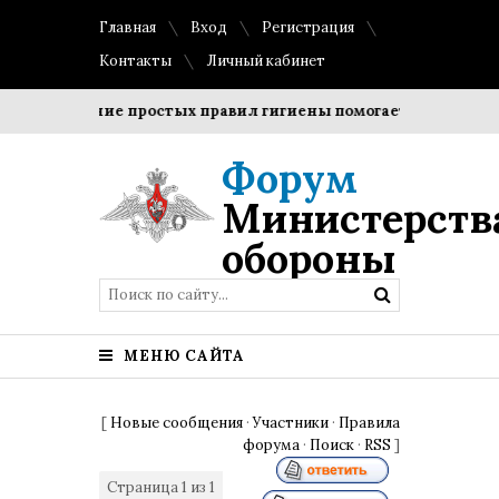
Главная
Вход
Регистрация
Контакты
Личный кабинет
Соблюдение простых правил гигиены помогает сохранить пр
Форум
Министерств
обороны
МЕНЮ САЙТА
[
Новые сообщения
·
Участники
·
Правила
форума
·
Поиск
·
RSS
]
Страница
1
из
1