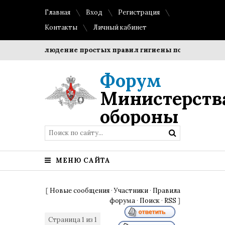
Главная
Вход
Регистрация
Контакты
Личный кабинет
ки?
Соблюдение простых правил гигиены помогает сохран
Форум
Министерств
обороны
МЕНЮ САЙТА
[
Новые сообщения
·
Участники
·
Правила
форума
·
Поиск
·
RSS
]
Страница
1
из
1