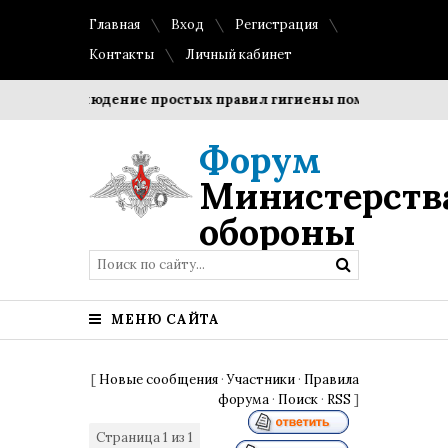
Главная
Вход
Регистрация
Контакты
Личный кабинет
и?
Соблюдение простых правил гигиены помогает сохрани
Форум
Министерств
обороны
МЕНЮ САЙТА
[
Новые сообщения
·
Участники
·
Правила
форума
·
Поиск
·
RSS
]
Страница
1
из
1