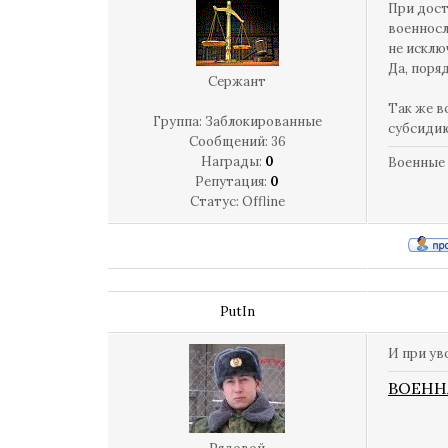
При дост
военносл
не исклю
Да, поря
Сержант
Так же в
Группа: Заблокированные
субсидию
Сообщений:
36
Награды:
0
Военные 
Репутация:
0
Статус:
Offline
PutIn
И при ув
ВОЕНН