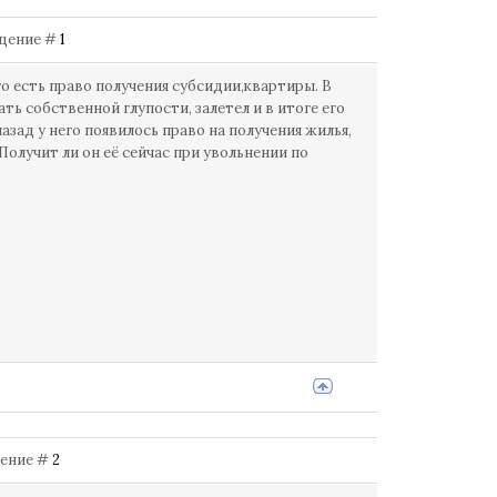
общение #
1
о есть право получения субсидии,квартиры. В
ать собственной глупости, залетел и в итоге его
азад у него появилось право на получения жилья,
 Получит ли он её сейчас при увольнении по
бщение #
2