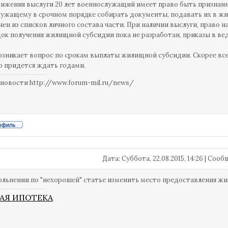
ижения выслуги 20 лет военнослужащий имеет право быть признан
ужащему в срочном порядке собирать документы, подавать их в жил
чен из списков личного состава части. При наличии выслуги, право н
док получения жилищной субсидии пока не разработан, приказы в ве
озникает вопрос по срокам выплаты жилищной субсидии. Скорее все
 придется ждать годами.
новости http://www.forum-mil.ru/news/
Дата: Суббота, 22.08.2015, 14:26 | Соо
ольнении по "нехорошей" статье изменить место предоставления жил
АЯ ИПОТЕКА