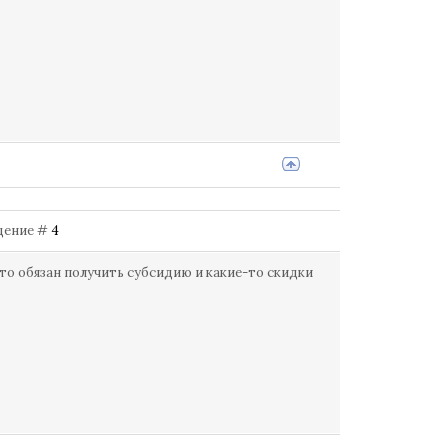
бщение #
4
то обязан получить субсидию и какие-то скидки