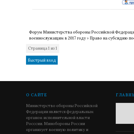
Форум Министерства обороны Российской Федерац
военнослужащим в 2017 году
»
Право на субсидию по
Страница
1
из
1
1
О САЙТЕ
ГЛАВН
Министерство обороны Российской
Федерации является федеральным
органом исполнительной власти
Росссии. Минобороны России
организует военную политику и