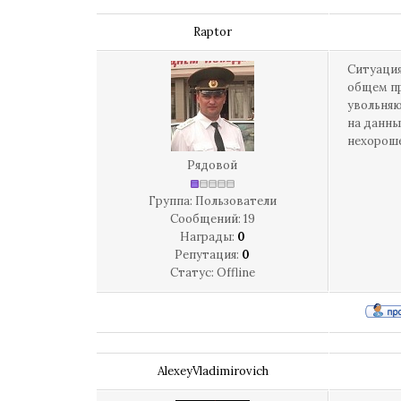
Raptor
Ситуация
общем пра
увольняю
на данны
нехороше
Рядовой
Группа: Пользователи
Сообщений:
19
Награды:
0
Репутация:
0
Статус:
Offline
AlexeyVladimirovich