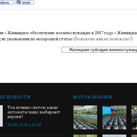
ии
»
Жилищное обеспечение военнослужащих в 2017 году
»
Жилищная
сле увольнения по нехорошей статье
(Положено или не положено?)
ЫЕ НОВОСТИ
ФОТОАЛЬБОМЫ
Топ лучших слотов: какие
автоматы чаще выбирают
игроки?
30.06.2026 в 16:36