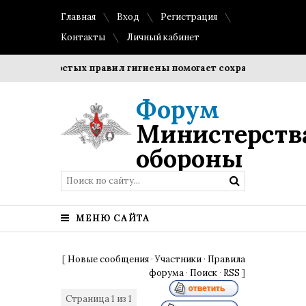
Главная
Вход
Регистрация
Контакты
Личный кабинет
ие простых правил гигиены помогает сохранить прозрачност
Форум
Министерств
обороны
МЕНЮ САЙТА
[
Новые сообщения
·
Участники
·
Правила
форума
·
Поиск
·
RSS
]
Страница
1
из
1