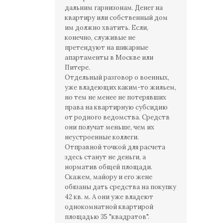
дальним гарнизонам. Денег на
квартиру или собственный дом
им должно хватить. Если,
конечно, служивые не
претендуют на шикарные
апартаменты в Москве или
Питере.
Отдельный разговор о военных,
уже владеющих каким-то жильем,
но тем не менее не потерявших
права на квартирную субсидию
от родного ведомства. Средств
они получат меньше, чем их
неустроенные коллеги.
Отправной точкой для расчета
здесь станут не деньги, а
норматив общей площади.
Скажем, майору и его жене
обязаны дать средства на покупку
42 кв. м. А они уже владеют
однокомнатной квартирой
площадью 35 "квадратов".