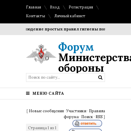
Главная
Вход
Регистрация
Контакты
Личный кабинет
?
Соблюдение простых правил гигиены помогает сохранит
Форум
Министерств
обороны
МЕНЮ САЙТА
[
Новые сообщения
·
Участники
·
Правила
форума
·
Поиск
·
RSS
]
Страница
1
из
1