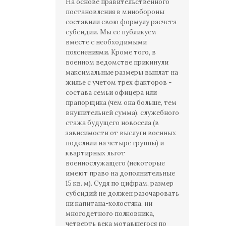
На основе правительственного
постановления в минобороны
составили свою формулу расчета
субсидии. Мы ее публикуем
вместе с необходимыми
пояснениями. Кроме того, в
военном ведомстве прикинули
максимальные размеры выплат на
жилье с учетом трех факторов -
состава семьи офицера или
прапорщика (чем она больше, тем
внушительней сумма), служебного
стажа будущего новосела (в
зависимости от выслуги военных
поделили на четыре группы) и
квартирных льгот
военнослужащего (некоторые
имеют право на дополнительные
15 кв. м). Судя по цифрам, размер
субсидий не должен разочаровать
ни капитана-холостяка, ни
многодетного полковника,
четверть века мотавшегося по