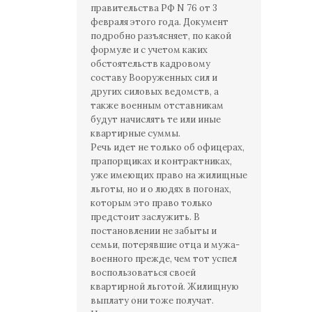
правительства РФ N 76 от 3
февраля этого года. Документ
подробно разъясняет, по какой
формуле и с учетом каких
обстоятельств кадровому
составу Вооруженных сил и
других силовых ведомств, а
также военным отставникам
будут начислять те или иные
квартирные суммы.
Речь идет не только об офицерах,
прапорщиках и контрактниках,
уже имеющих право на жилищные
льготы, но и о людях в погонах,
которым это право только
предстоит заслужить. В
постановлении не забыты и
семьи, потерявшие отца и мужа-
военного прежде, чем тот успел
воспользоваться своей
квартирной льготой. Жилищную
выплату они тоже получат.