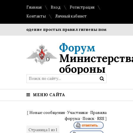
Главная
Вход
Регистрация
Контакты
Личный кабинет
?
Соблюдение простых правил гигиены помогает сохранит
Форум
Министерств
обороны
МЕНЮ САЙТА
[
Новые сообщения
·
Участники
·
Правила
форума
·
Поиск
·
RSS
]
Страница
1
из
1