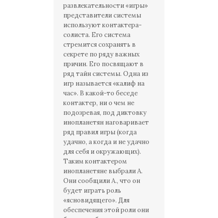
развлекательности «игры»
представители системы
используют контактера-
солиста. Его система
стремится сохранять в
секрете по ряду важных
причин. Его посвящают в
ряд тайн системы. Одна из
игр называется «калиф на
час». В какой-то беседе
контактер, ни о чем не
подозревая, под диктовку
инопланетян наговаривает
ряд правил игры (когда
удачно, а когда и не удачно
для себя и окружающих).
Таким контактером
инопланетяне выбрали А.
Они сообщили А., что он
будет играть роль
«ясновидящего». Для
обеспечения этой роли они