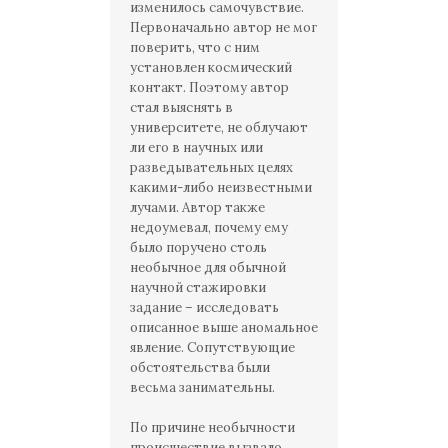
изменилось самочувствие.
Первоначально автор не мог
поверить, что с ним
установлен космический
контакт. Поэтому автор
стал выяснять в
университете, не облучают
ли его в научных или
разведывательных целях
какими-либо неизвестными
лучами. Автор также
недоумевал, почему ему
было поручено столь
необычное для обычной
научной стажировки
задание – исследовать
описанное выше аномальное
явление. Сопутствующие
обстоятельства были
весьма занимательны.
По причине необычности
происшествие вызвало