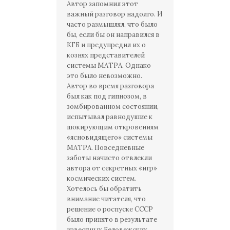
Автор запомнил этот
важный разговор надолго. И
часто размышлял, что было
бы, если бы он направился в
КГБ и предупредил их о
кознях представителей
системы МАТРА. Однако
это было невозможно.
Автор во время разговора
был как под гипнозом, в
зомбированном состоянии,
испытывал равнодушие к
шокирующим откровениям
«ясновидящего» системы
МАТРА. Повседневные
заботы начисто отвлекли
автора от секретных «игр»
космических систем.
Хотелось бы обратить
внимание читателя, что
решение о роспуске СССР
было принято в результате
известных Беловежских