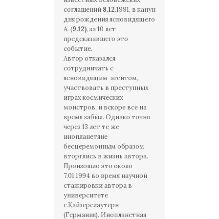
соглашений
8.12.
1991, в канун
дня рождения ясновидящего
А. (
9.12)
, за 10 лет
предсказавшего это
событие.
Автор отказался
сотрудничать с
ясновидящим-агентом,
участвовать в преступных
играх космических
монстров, и вскоре все на
время забыл. Однако точно
через 13 лет те же
инопланетяне
бесцеремонным образом
вторглись в жизнь автора.
Произошло это около
7.01.1994 во время научной
стажировки автора в
университете
г.Кайзерслаутерн
(Германия). Инопланетная