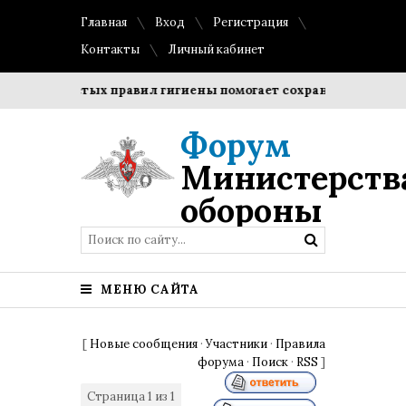
Главная
Вход
Регистрация
Контакты
Личный кабинет
простых правил гигиены помогает сохранить прозрачность 
Форум
Министерств
обороны
МЕНЮ САЙТА
[
Новые сообщения
·
Участники
·
Правила
форума
·
Поиск
·
RSS
]
Страница
1
из
1