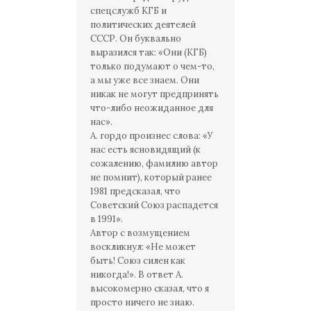
спецслужб КГБ и
политических деятелей
СССР. Он буквально
выразился так: «Они (КГБ)
только подумают о чем-то,
а мы уже все знаем. Они
никак не могут предпринять
что-либо неожиданное для
нас».
А. гордо произнес слова: «У
нас есть ясновидящий (к
сожалению, фамилию автор
не помнит), который ранее
1981 предсказал, что
Советский Союз распадется
в 1991».
Автор с возмущением
воскликнул: «Не может
быть! Союз силен как
никогда!». В ответ А.
высокомерно сказал, что я
просто ничего не знаю.