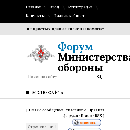
Главная
Вход
Регистрация
Контакты
Личный кабинет
Соблюдение простых правил гигиены помогает сохранить пр
Форум
Министерств
обороны
МЕНЮ САЙТА
[
Новые сообщения
·
Участники
·
Правила
форума
·
Поиск
·
RSS
]
Страница
1
из
1