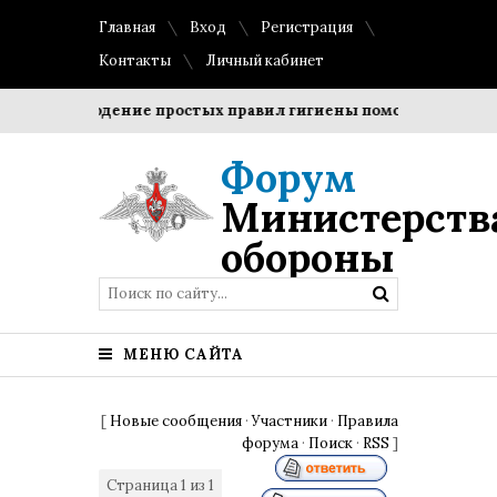
Главная
Вход
Регистрация
Контакты
Личный кабинет
Соблюдение простых правил гигиены помогает сохранить
Форум
Министерств
обороны
МЕНЮ САЙТА
[
Новые сообщения
·
Участники
·
Правила
форума
·
Поиск
·
RSS
]
Страница
1
из
1