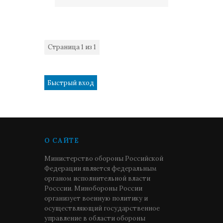
Страница
1
из
1
1
О САЙТЕ
Министерство обороны Российской
Федерации является федеральным
органом исполнительной власти
Росссии. Минобороны России
организует военную политику и
осуществляющий государственное
управление в области обороны