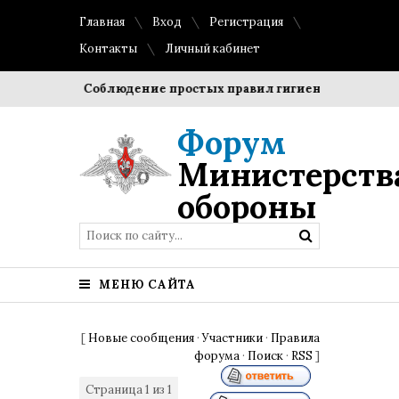
Главная
Вход
Регистрация
Контакты
Личный кабинет
игроки?
Соблюдение простых правил гигиены помогает со
Форум
Министерств
обороны
МЕНЮ САЙТА
[
Новые сообщения
·
Участники
·
Правила
форума
·
Поиск
·
RSS
]
Страница
1
из
1