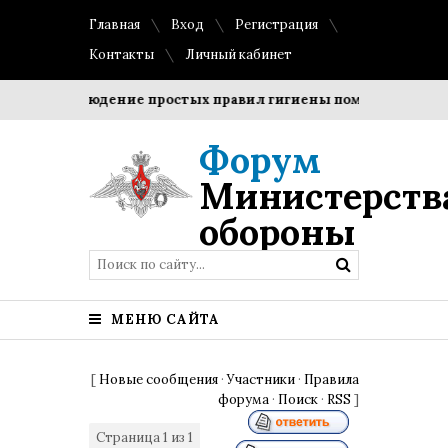
Главная
Вход
Регистрация
Контакты
Личный кабинет
?
Соблюдение простых правил гигиены помогает сохранить
Форум
Министерств
обороны
МЕНЮ САЙТА
[
Новые сообщения
·
Участники
·
Правила
форума
·
Поиск
·
RSS
]
Страница
1
из
1