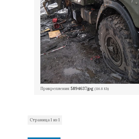
Прикрепления:
5894637.jpg
(116.8 Kb)
Страница
1
из
1
1