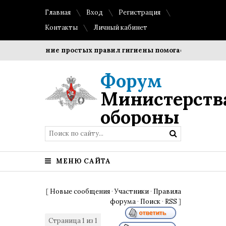
Главная
Вход
Регистрация
Контакты
Личный кабинет
Соблюдение простых правил гигиены помогает сохранить п
Форум
Министерств
обороны
МЕНЮ САЙТА
[
Новые сообщения
·
Участники
·
Правила
форума
·
Поиск
·
RSS
]
Страница
1
из
1