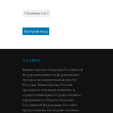
Страница
1
из
1
1
О САЙТЕ
Министерство обороны Российской
Федерации является федеральным
органом исполнительной власти
Росссии. Минобороны России
организует военную политику и
осуществляющий государственное
управление в области обороны
Российской Федерации. На сайте
представлены последние военные