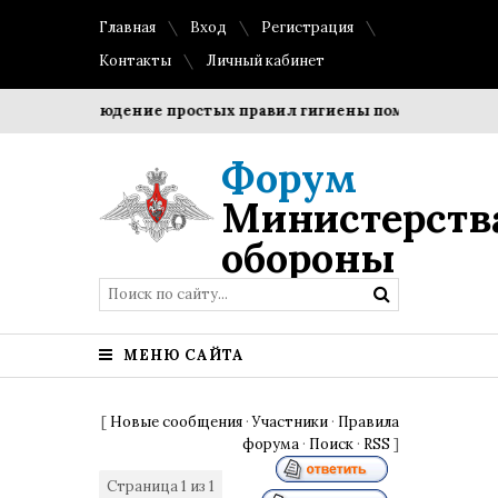
Главная
Вход
Регистрация
Контакты
Личный кабинет
?
Соблюдение простых правил гигиены помогает сохранит
Форум
Министерств
обороны
МЕНЮ САЙТА
[
Новые сообщения
·
Участники
·
Правила
форума
·
Поиск
·
RSS
]
Страница
1
из
1