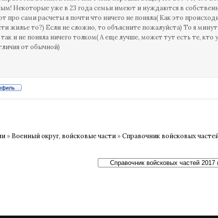
ым! Некоторые уже в 23 года семьи имеют и нуждаются в собственно
от про сами расчеты я почти что ничего не поняла( Как это происх
ти жилье то?) Если не сложно, то объясните пожалуйста) То я минут 
 так и не поняла ничего толком( А еще лучше, может тут есть те, кт
тличия от обычной)
ии
»
Военный округ, войсковые части
»
Справочник войсковых частей