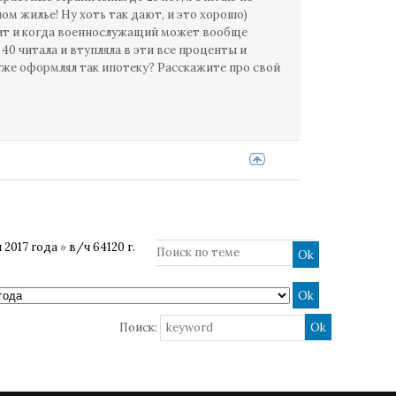
м жилье! Ну хоть так дают, и это хорошо)
одит и когда военнослужащий может вообще
40 читала и втупляла в эти все проценты и
о уже оформлял так ипотеку? Расскажите про свой
 2017 года
»
в/ч 64120 г.
Поиск: