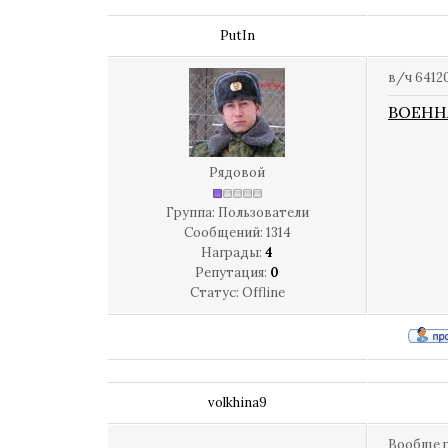
PutIn
в/ч 6412
ВОЕНН
Рядовой
Группа: Пользователи
Сообщений:
1314
Награды:
4
Репутация:
0
Статус:
Offline
volkhina9
Вообще р