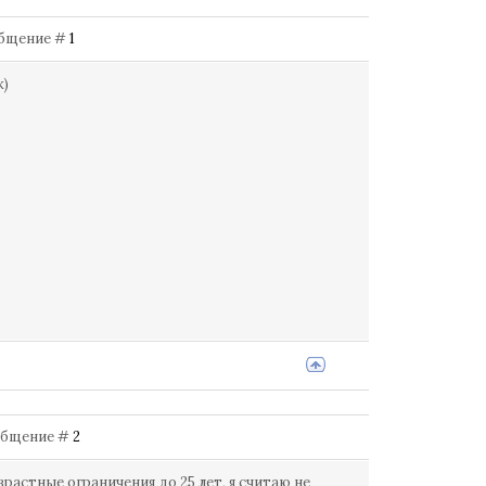
ообщение #
1
к)
Сообщение #
2
растные ограничения до 25 лет, я считаю не