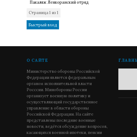
Пакаляж Ленкоранский отряд
Страница
1
из
1
1
О САЙТЕ
ГЛАВН
Министерство обороны Российской
Федерации является федеральным
органом исполнительной власти
Росссии. Минобороны России
организует военную политику и
осуществляющий государственное
управление в области обороны
Российской Федерации. На сайте
представлены последние военные
новости, ведётся обсуждение вопросов,
касающихся военной ипотеки, пенсии