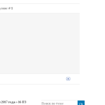
бщение #
1
 2017 года
»
16 ПЗ