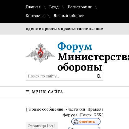
Главная
Вход
Регистрация
Контакты
Личный кабинет
и?
Соблюдение простых правил гигиены помогает сохрани
Форум
Министерств
обороны
МЕНЮ САЙТА
[
Новые сообщения
·
Участники
·
Правила
форума
·
Поиск
·
RSS
]
Страница
1
из
1