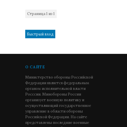
Страница
1
из
1
1
О САЙТЕ
Министерство обороны Российской
Федерации является федеральным
органом исполнительной власти
Росссии. Минобороны России
организует военную политику и
осуществляющий государственное
управление в области обороны
Российской Федерации. На сайте
представлены последние военные