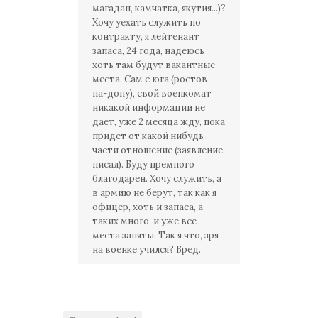
магадан, камчатка, якутия...)?
Хочу уехать служить по
контракту, я лейтенант
запаса, 24 года, надеюсь
хоть там будут вакантные
места. Сам с юга (ростов-
на-дону), свой военкомат
никакой информации не
дает, уже 2 месяца жду, пока
придет от какой нибудь
части отношение (заявление
писал). Буду премного
благодарен. Хочу служить, а
в армию не берут, так как я
офицер, хоть и запаса, а
таких много, и уже все
места заняты. Так я что, зря
на военке учился? Бред.