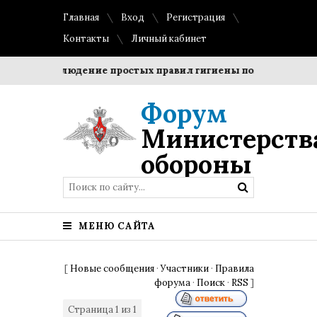
Главная
Вход
Регистрация
Контакты
Личный кабинет
ки?
Соблюдение простых правил гигиены помогает сохран
Форум
Министерств
обороны
МЕНЮ САЙТА
[
Новые сообщения
·
Участники
·
Правила
форума
·
Поиск
·
RSS
]
Страница
1
из
1