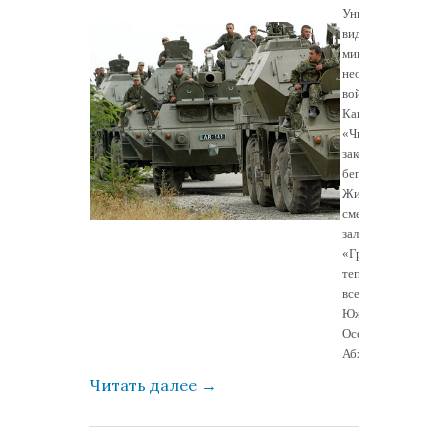
Уникальные
видео первых
минут
необъявленной
войны.
Как операция
«Чистое поле»
закончилась
бегством?
Жизнь и
смерть под
залпами
«Града» и чего
теперь больше
всего боятся в
Южной
Осетии и
Абхазии?
Читать далее
→