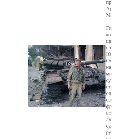
программа
Аркадия
Мамонтова.
Героев,
которые, не
щадя себя,
воевали в
Южной
Осетии, у
нас очень
много. За
сухими
строчками
оперативных
сводок с
фронта
всегда стоят
люди,
судьбы
русских
солдат -