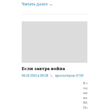
Читать далее
→
Если завтра война
06.01.2013 в 00:28
просмотров: 6730
комментариев: 0
К четвертой
годовщине
начала
конфликта в
Южной
Осетии.