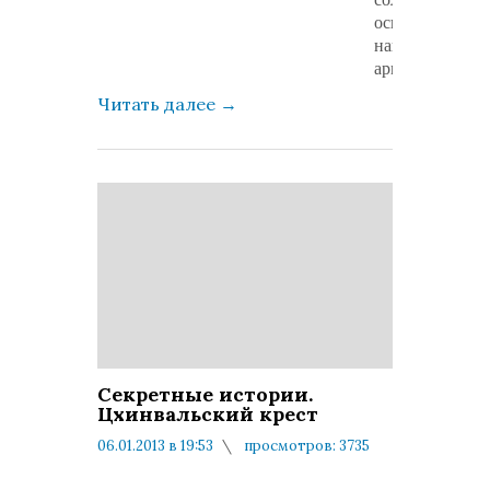
основа
нашей
армии.
Читать далее
→
Секретные истории.
Цхинвальский крест
06.01.2013 в 19:53
просмотров: 3735
комментариев: 0
Фильм