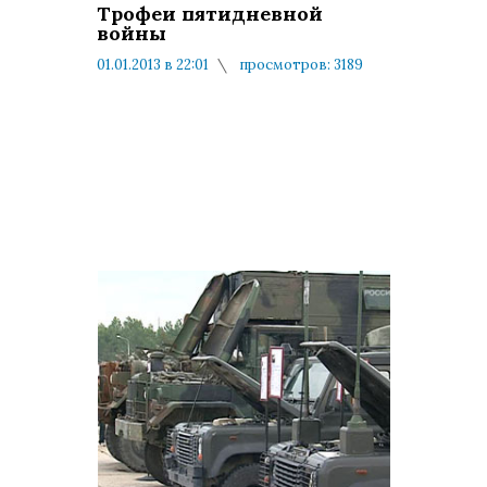
Трофеи пятидневной
войны
01.01.2013 в 22:01
просмотров: 3189
комментариев: 0
На теле
"Россия
програ
"Специ
корресп
показал
уникал
кадры,
сделанн
местах 
городе
Цхинва
них –
америка
оружие,
которог
убивал
российс