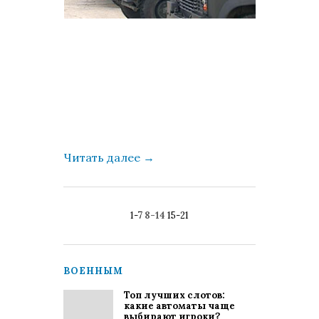
граждан
том, как
америка
оружие 
к грузи
военным
расслед
Аркади
Мамонт
Читать далее
→
1-7
8-14
15-21
ВОЕННЫМ
Топ лучших слотов:
какие автоматы чаще
выбирают игроки?