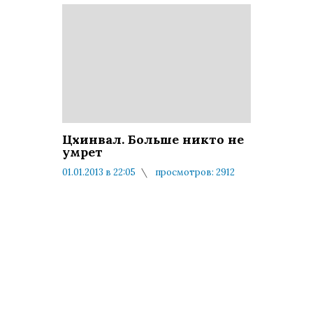
Цхинвал. Больше никто не
умрет
01.01.2013 в 22:05
просмотров: 2912
комментариев: 0
Создате
фильма
постави
себе цел
максим
точно и
подроб
воссозд
картину