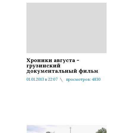
Хроники августа -
грузинский
документальный фильм
01.01.2013 в 22:07
просмотров: 4830
комментариев: 0
Русск
докум
фильм
между
и Груз
август
года. 
включ