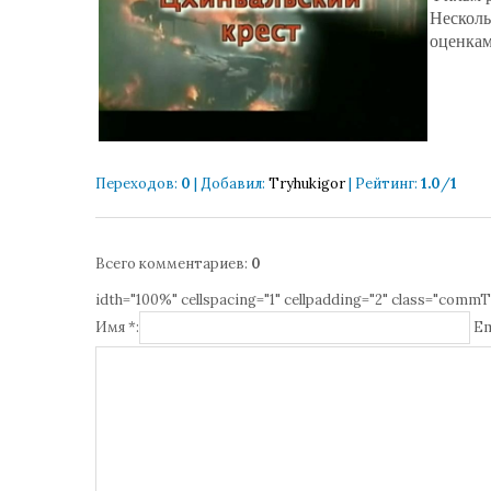
Несколь
оценкам
Переходов
:
0
|
Добавил
:
Tryhukigor
|
Рейтинг
:
1.0
/
1
Всего комментариев
:
0
idth="100%" cellspacing="1" cellpadding="2" class="commT
Имя *:
Em