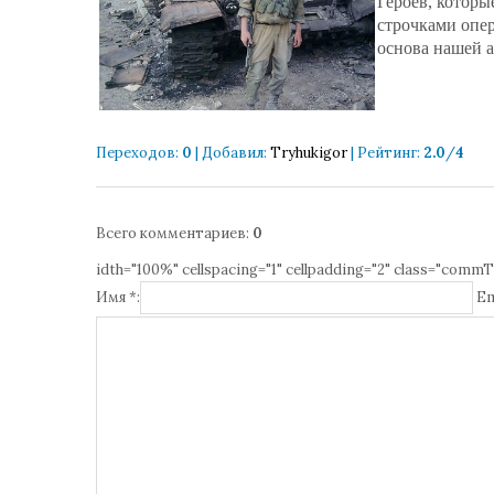
Героев, которы
строчками опер
основа нашей 
Переходов
:
0
|
Добавил
:
Tryhukigor
|
Рейтинг
:
2.0
/
4
Всего комментариев
:
0
idth="100%" cellspacing="1" cellpadding="2" class="commT
Имя *:
Em