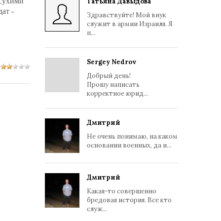
 сухими
Татьяна Давыдова
ат -
Здравствуйте! Мой внук
служит в армии Израиля. Я
п...
Sergey Nedrov
Добрый день!
Прошу написать
корректное юрид...
Дмитрий
Не очень понимаю, на каком
основании военных, да и...
Дмитрий
Какая-то совершенно
бредовая история. Все кто
служ...