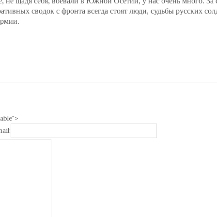
е, не щадя себя, воевали в Южной Осетии, у нас очень много. За
ативных сводок с фронта всегда стоят люди, судьбы русских солд
армии.
able">
ail: