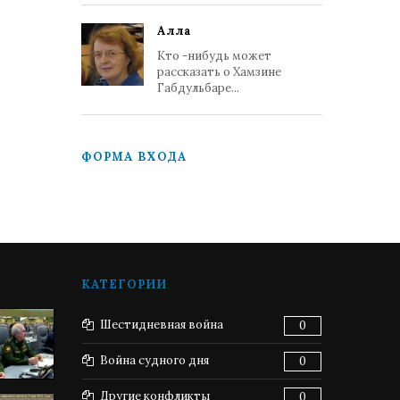
Алла
Кто -нибудь может
рассказать о Хамзине
Габдульбаре...
ФОРМА ВХОДА
КАТЕГОРИИ
Шестидневная война
0
Война судного дня
0
Другие конфликты
0