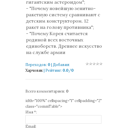
гигантским астероидом";
- "Почему новейшую зенитно-
ракетную систему сравнивают с
детским конструктором. 12
ракет на голову противника";
- "Почему Корея считается
родиной всех восточных
единоборств. Древнее искусство
на службе армии
Переходов
:
0
|
Добавил
:
Харчовик
|
Рейтинг
:
0.0
/
0
Всего комментариев
:
0
idth="100%" cellspacing="1" cellpadding="2"
class="commTable">
Имя *:
Email: